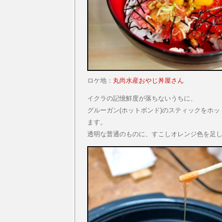
ロケ地：
丸尚水産おやじ丼屋さん
イクラの記憶鮮度が落ちないうちに、
グルーガン(ホットボンド)のスティックをホ
ます。
透明な普通のものに、すこしオレンジ色を足