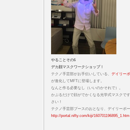
やることその6
デカ顔マスクワークショップ！
テクノ手芸部がお手伝いしている、
デイリーポ
が進化してMFTに登場します。
なんと作る必要なし（いいのかそれで）。
かぶるだけで顔がでかくなる光学式マスクで
さい！
テクノ手芸部ブースのおとなり、デイリーポー
http://portal.nifty.com/kiji/160701196895_1.htm