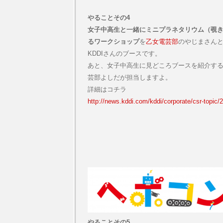
やることその4
女子中高生と一緒にミニプラネタリウム（覗
るワークショップ
を
乙女電芸部
のやじまさん
KDDIさんのブースです。
あと、女子中高生に見どころブースを紹介す
芸部よしだが担当しますよ。
詳細はコチラ
http://news.kddi.com/kddi/corporate/csr-topic/
やることその5